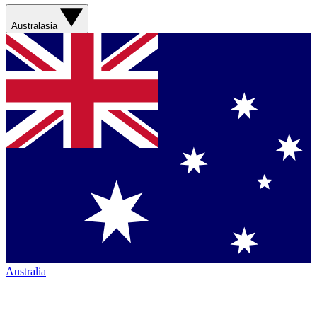
Australasia
Australia