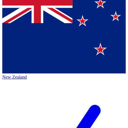
New Zealand