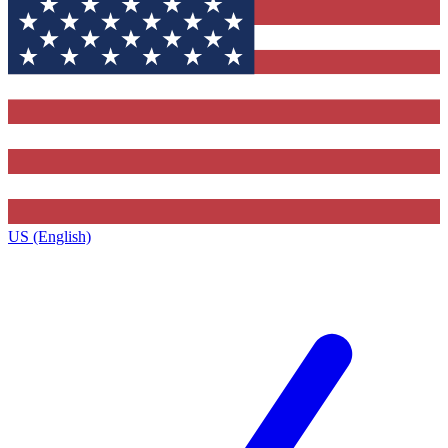
US (English)