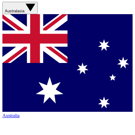
Australasia
Australia