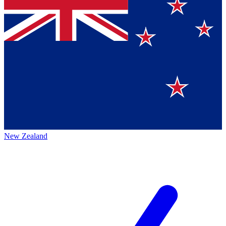
New Zealand