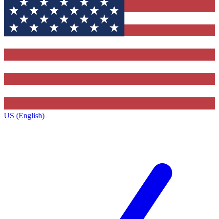
US (English)