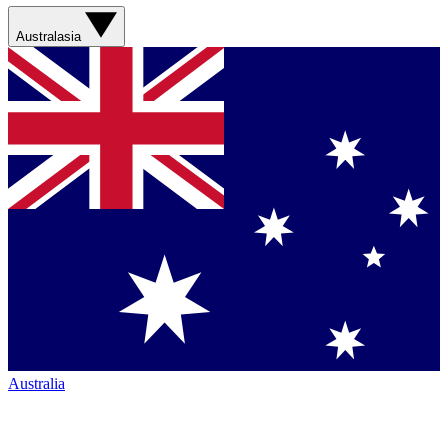
Australasia
Australia