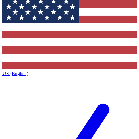
US (English)