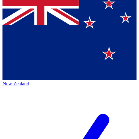
New Zealand