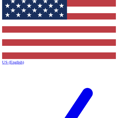
US (English)