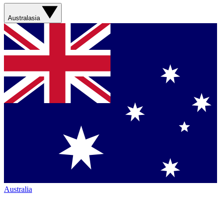
Australasia
Australia