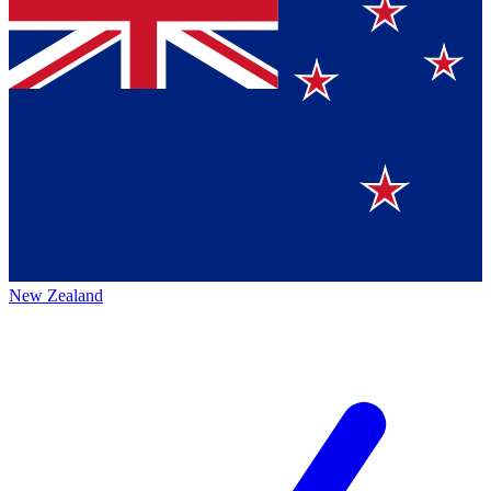
New Zealand