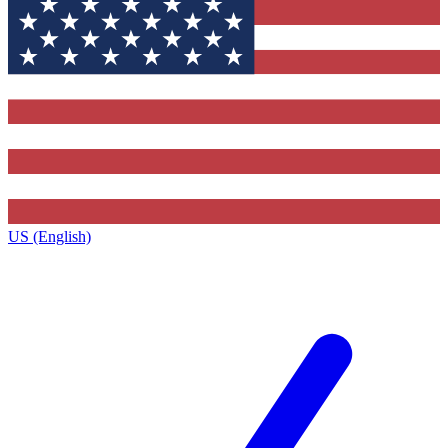
US (English)