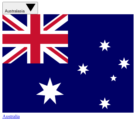
Australasia
Australia