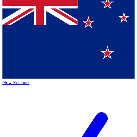
New Zealand