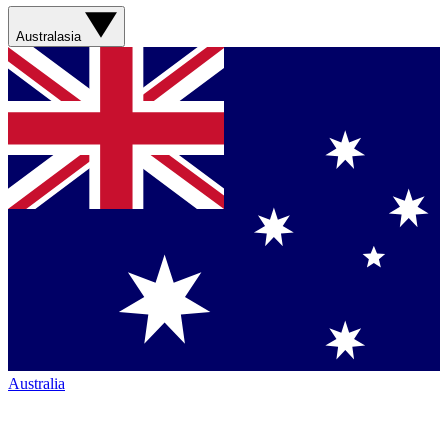
Australasia
Australia