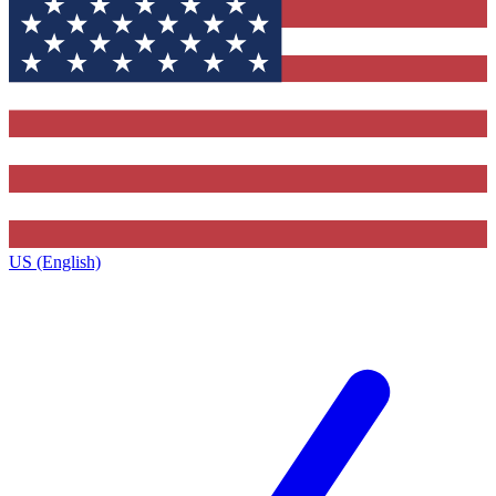
US (English)