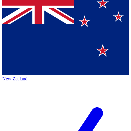
New Zealand