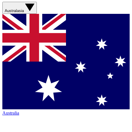
Australasia
Australia