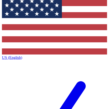
US (English)