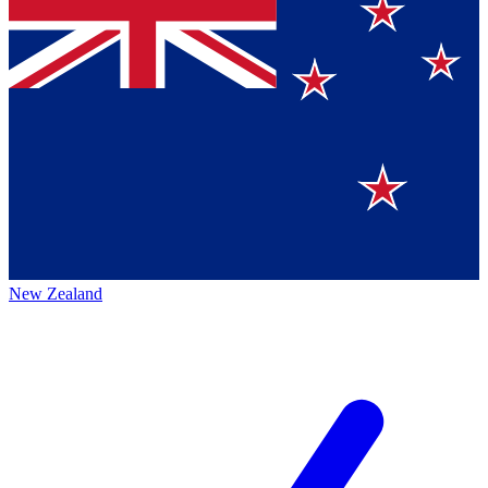
New Zealand