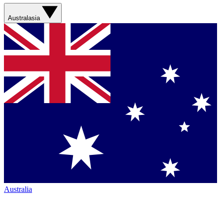
Australasia
Australia