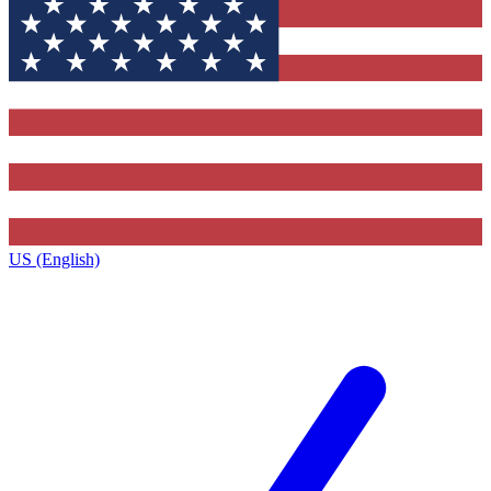
US (English)