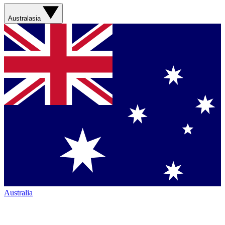
Australasia
Australia