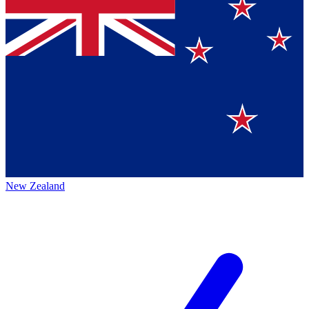
New Zealand