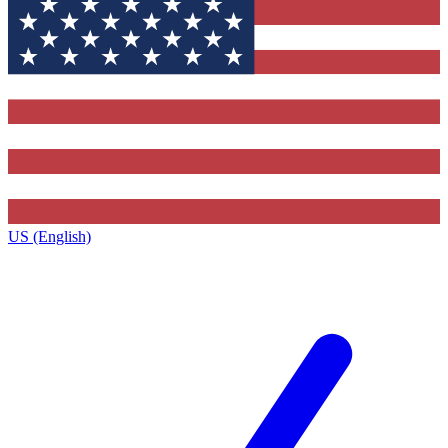
US (English)