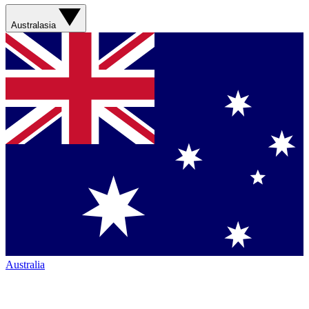
Australasia
Australia