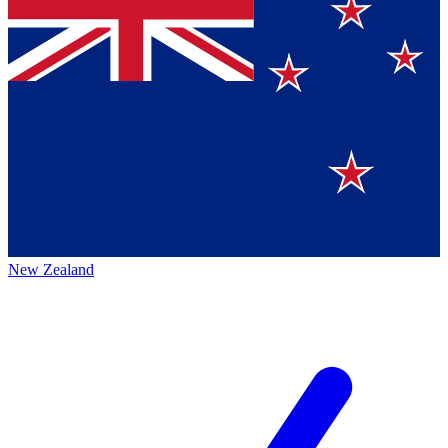
New Zealand