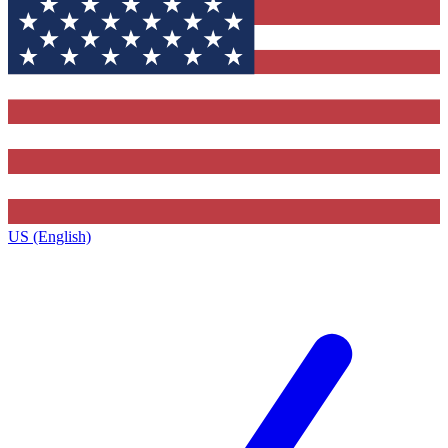
US (English)