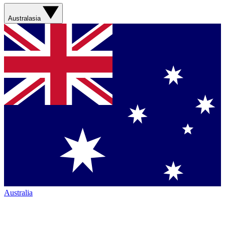
Australasia
Australia