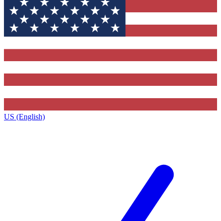
US (English)