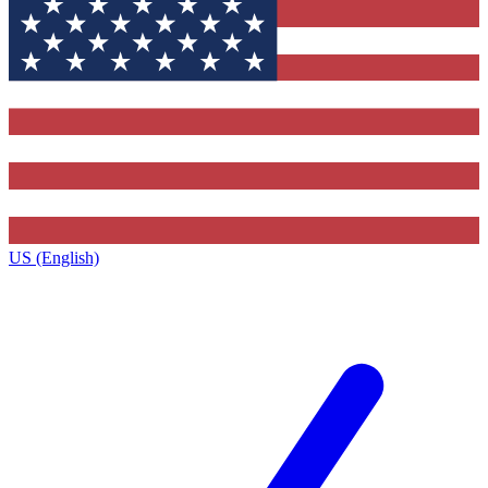
US (English)