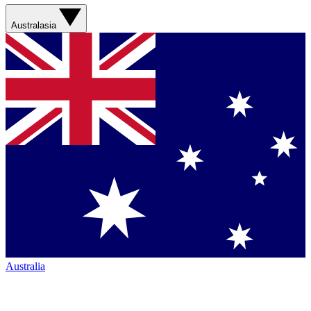
Australasia
Australia