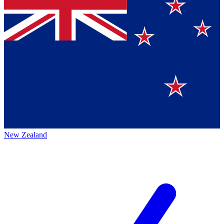
New Zealand