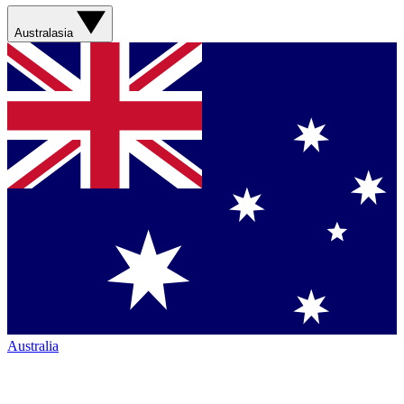
Australasia
Australia