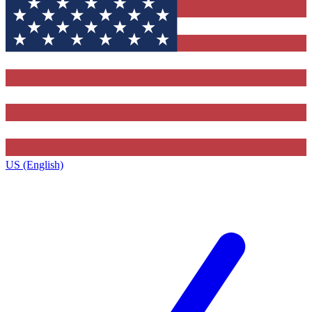
US (English)