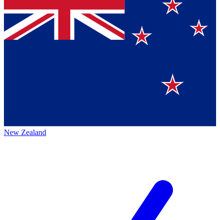
New Zealand