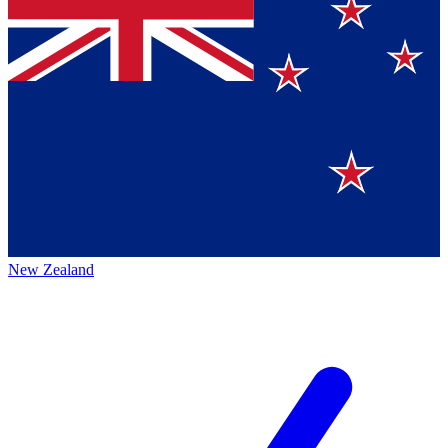
New Zealand