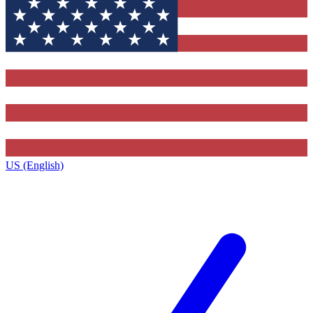
US (English)