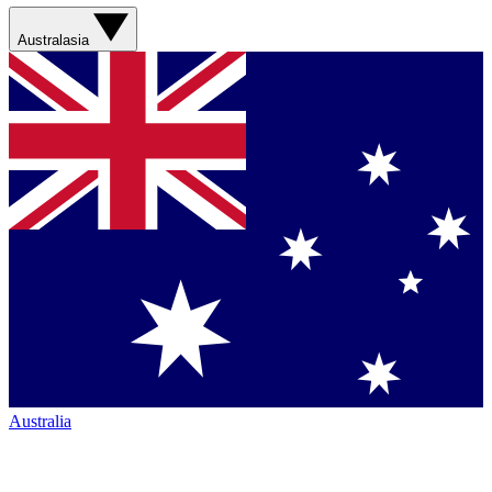
Australasia
Australia