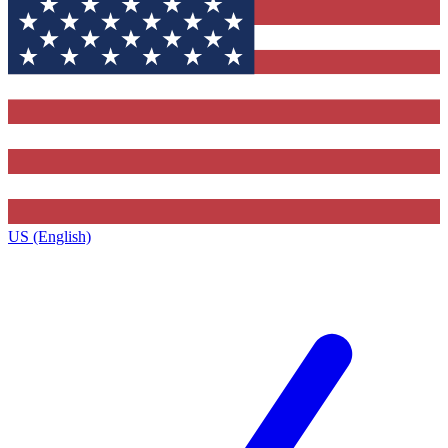
US (English)