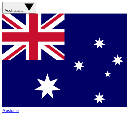
Australasia
Australia