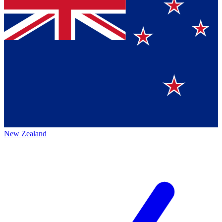
New Zealand