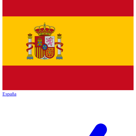
España