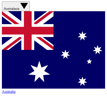
Australasia
Australia