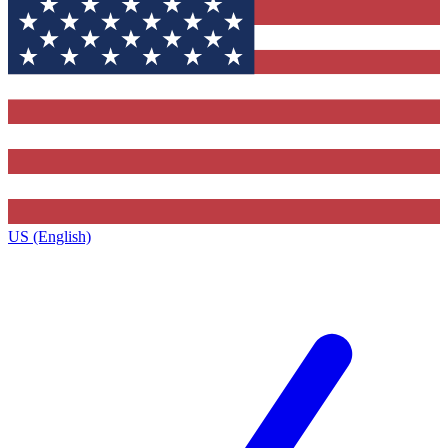
US (English)