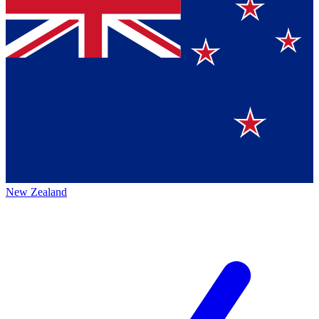
New Zealand