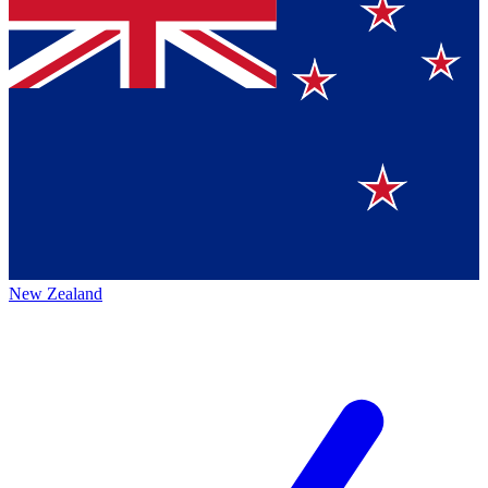
New Zealand