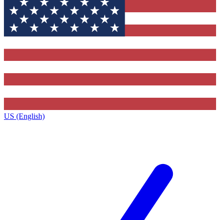
US (English)