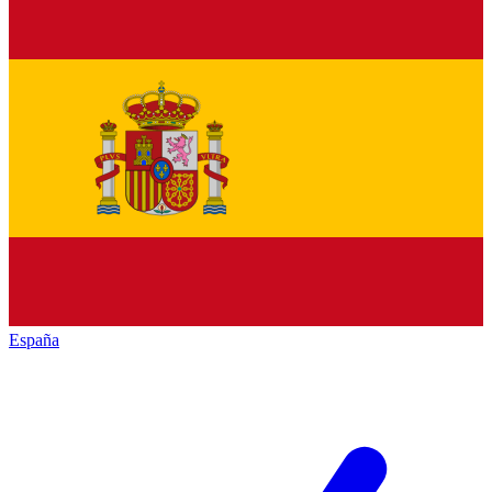
España