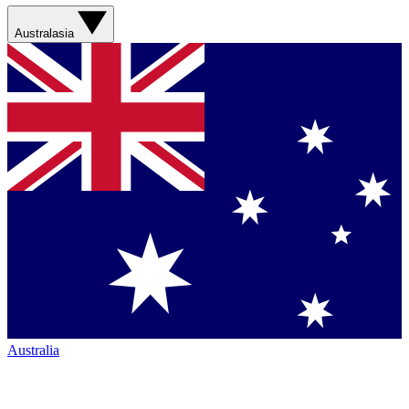
Australasia
Australia