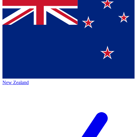
New Zealand