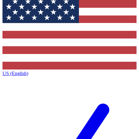
US (English)