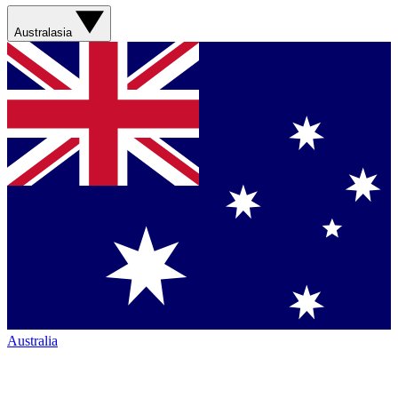
Australasia
Australia