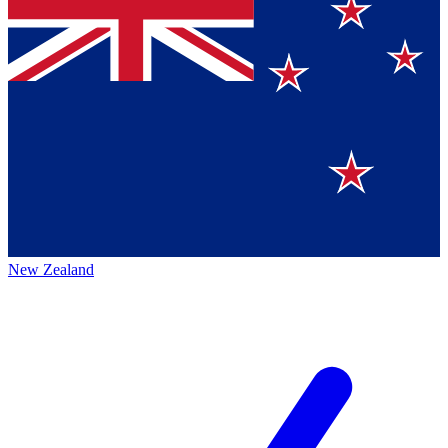
New Zealand