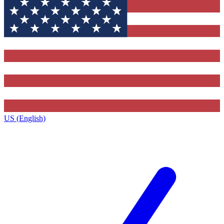
US (English)