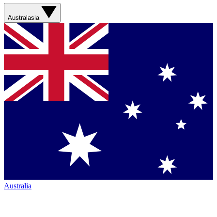
Australasia
Australia