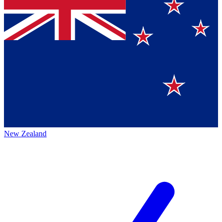
New Zealand