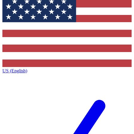
US (English)