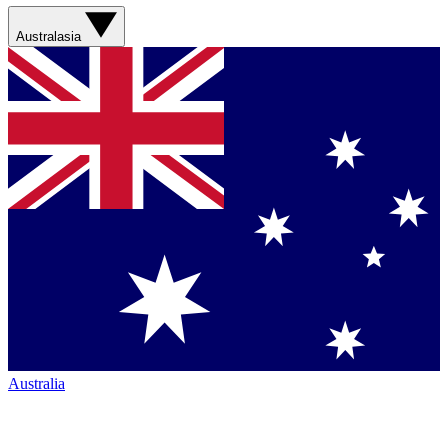
Australasia
Australia