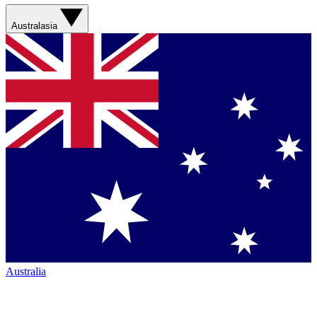
Australasia
Australia