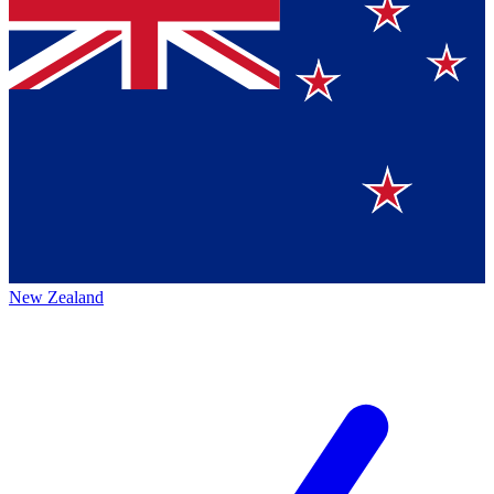
New Zealand