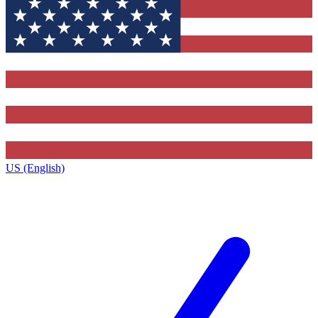
US (English)