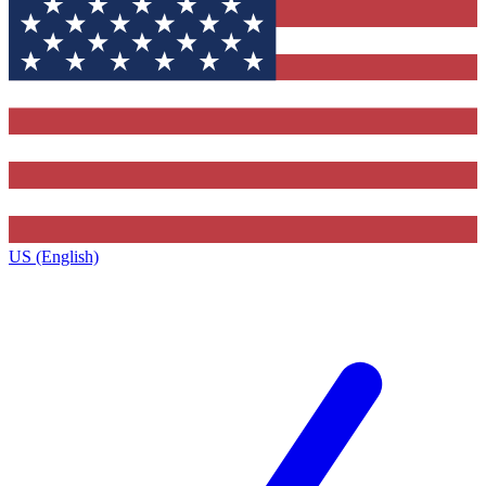
US (English)