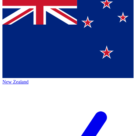
New Zealand