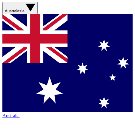
Australasia
Australia