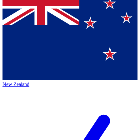
New Zealand