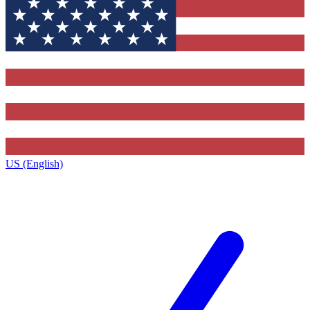
US (English)