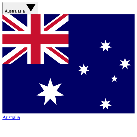
Australasia
Australia