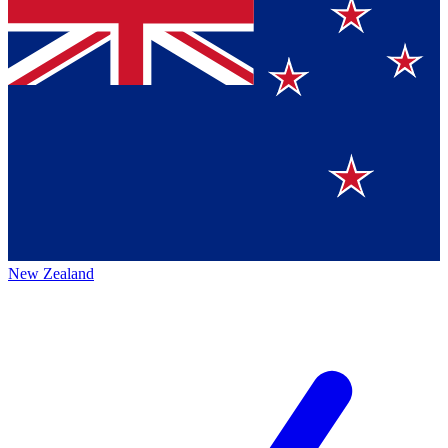
New Zealand