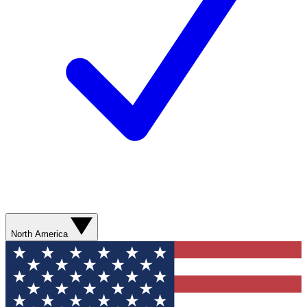
North America