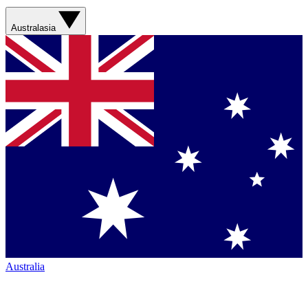
Australasia
Australia