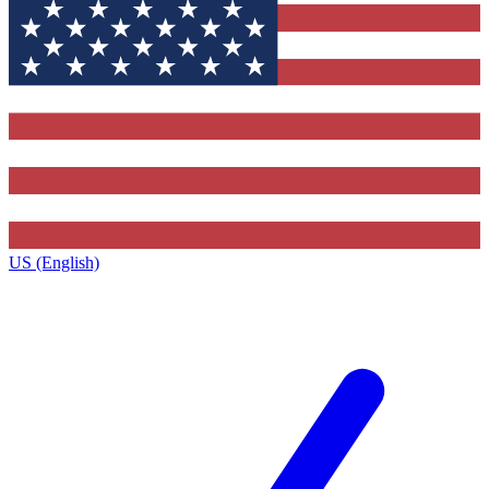
US (English)