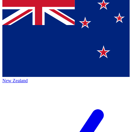
New Zealand