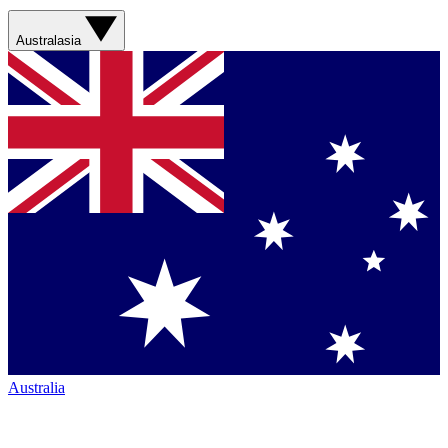
Australasia
Australia