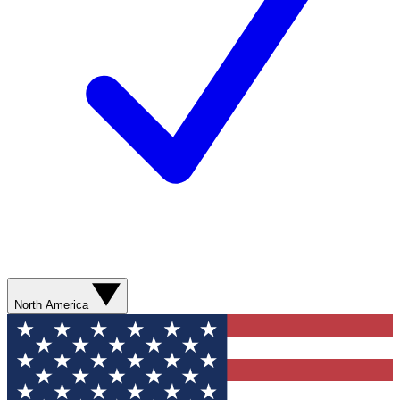
North America