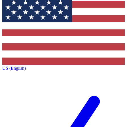
US (English)