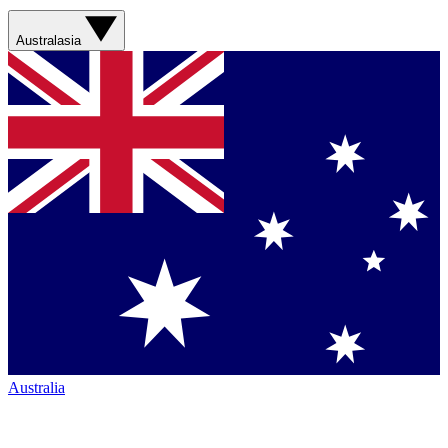
Australasia
Australia