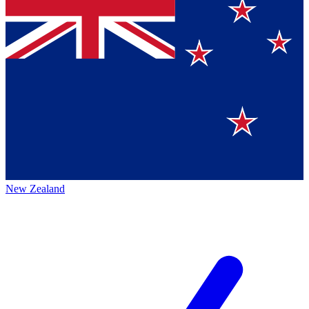
New Zealand