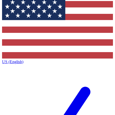
US (English)