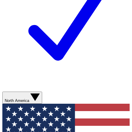
North America