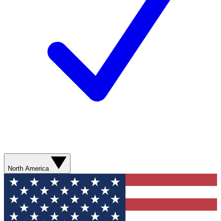
North America