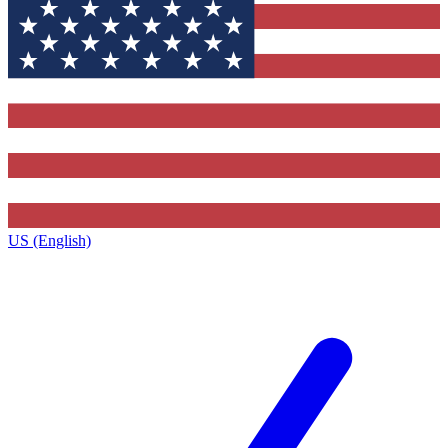
US (English)