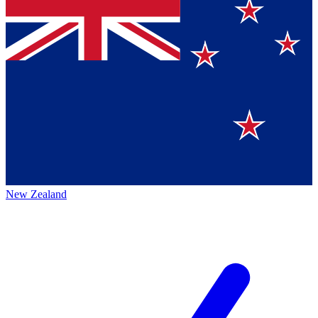
New Zealand