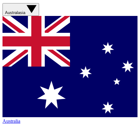
Australasia
Australia