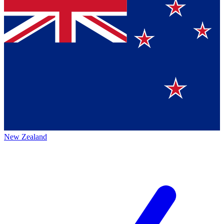
New Zealand