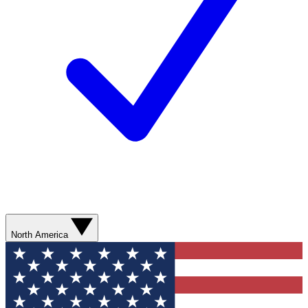
North America