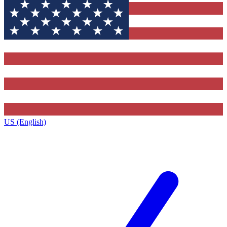
US (English)