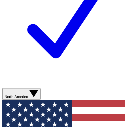
North America