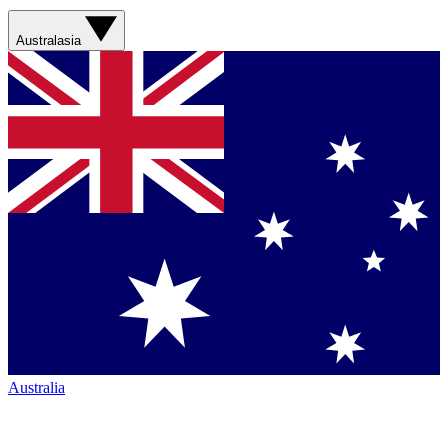
Australasia
Australia