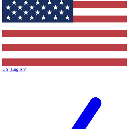
US (English)