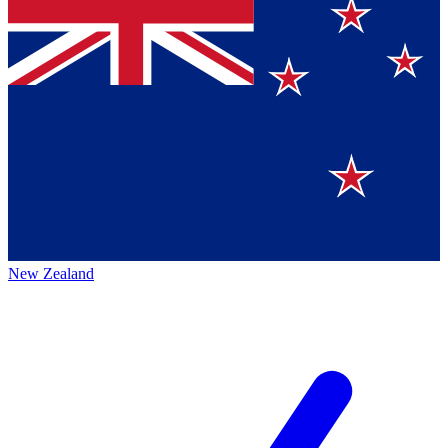
New Zealand