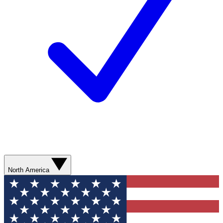
North America