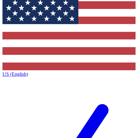
US (English)