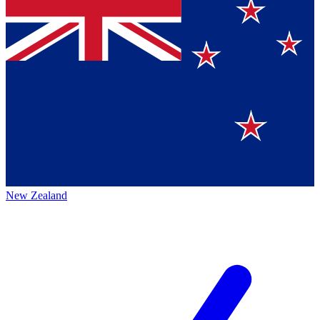
New Zealand