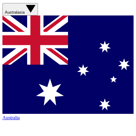
Australasia
Australia