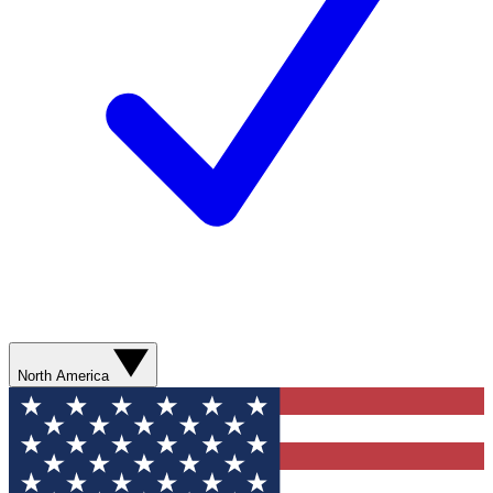
North America