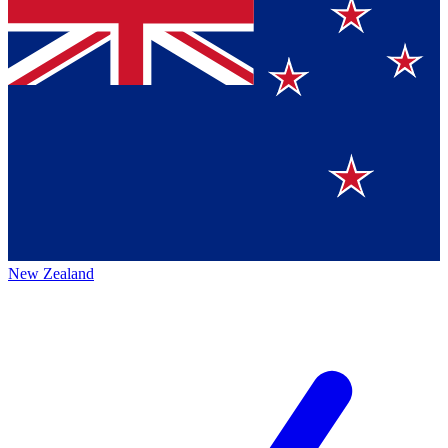
New Zealand