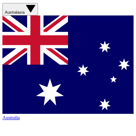
Australasia
Australia