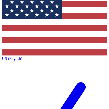
US (English)