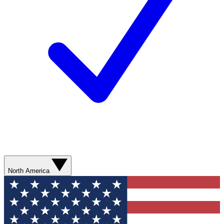
North America