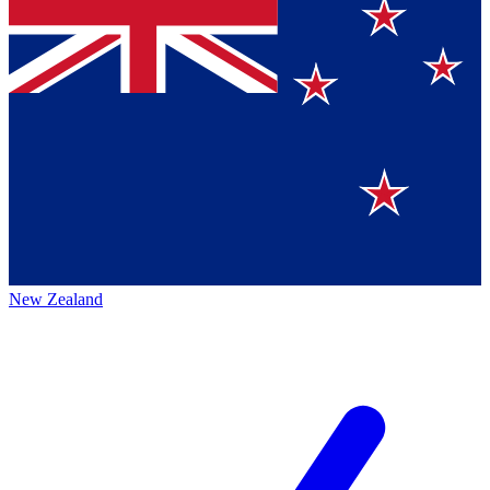
New Zealand