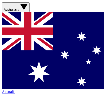
Australasia
Australia