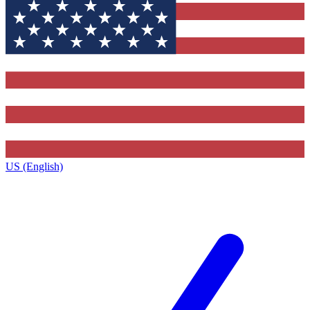
US (English)