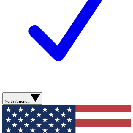
North America