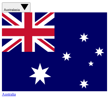
Australasia
Australia