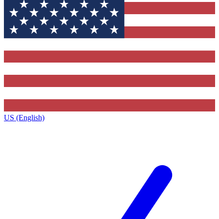
US (English)