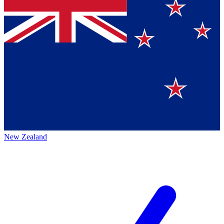
New Zealand