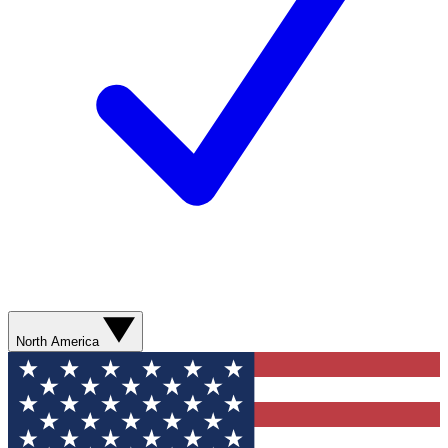
North America