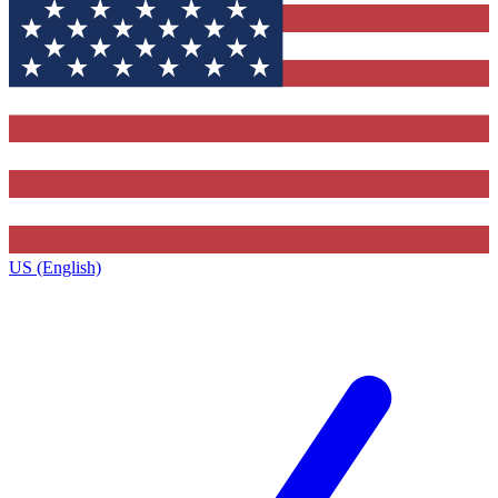
US (English)