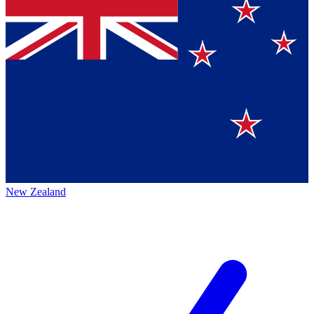
New Zealand