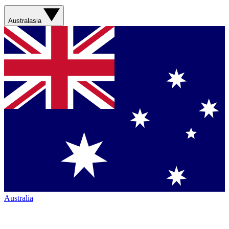
Australasia
Australia