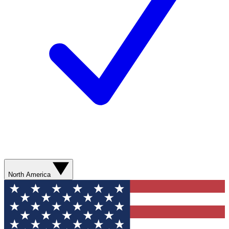
North America