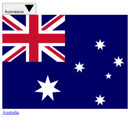
Australasia
Australia