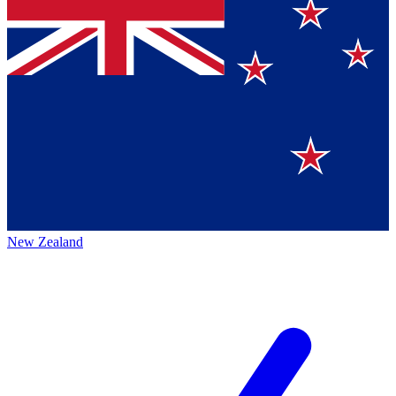
New Zealand