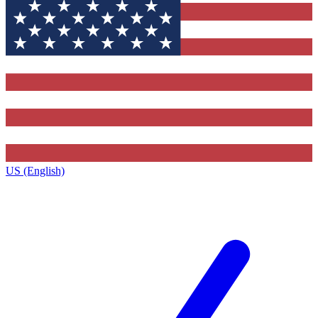
US (English)