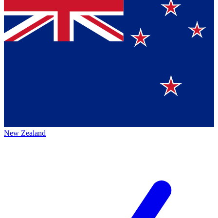
New Zealand