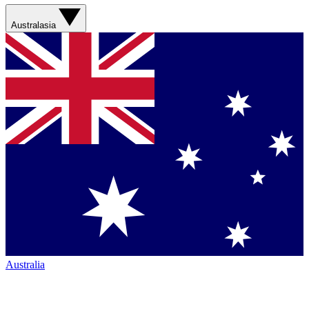
Australasia
Australia