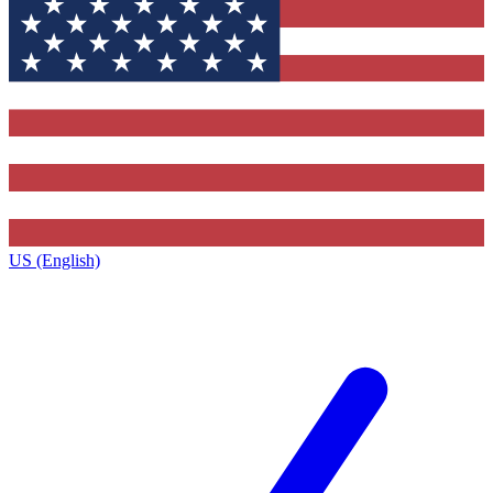
US (English)