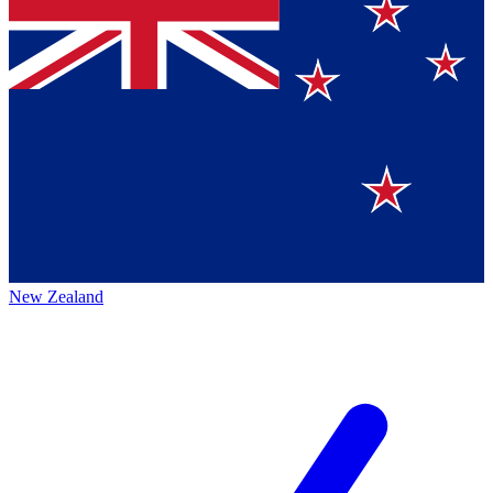
New Zealand