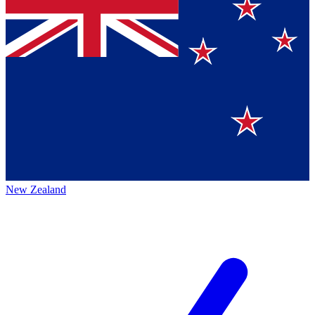
New Zealand