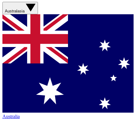
Australasia
Australia