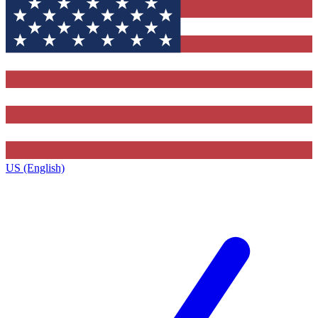
US (English)