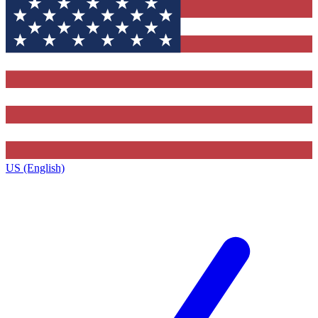
US (English)