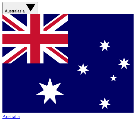
Australasia
Australia