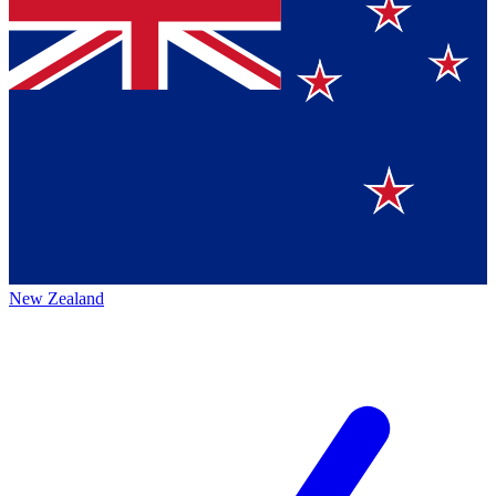
New Zealand