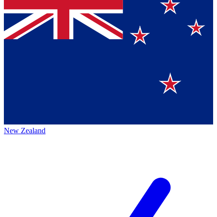
New Zealand