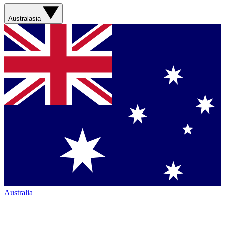
Australasia
Australia