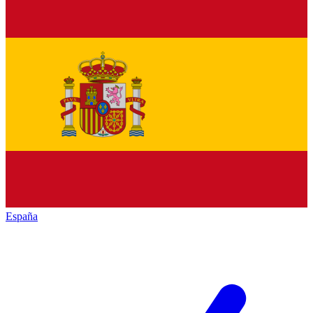
España