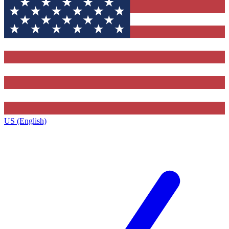
US (English)