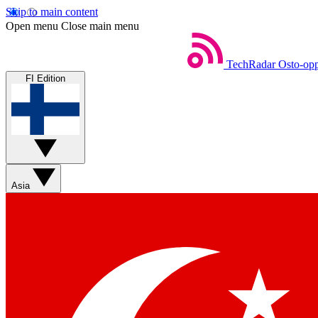
Skip to main content
Open menu
Close main menu
TechRadar
Osto-opp
FI Edition
Asia