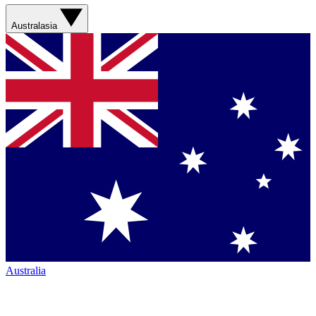
Australasia
Australia