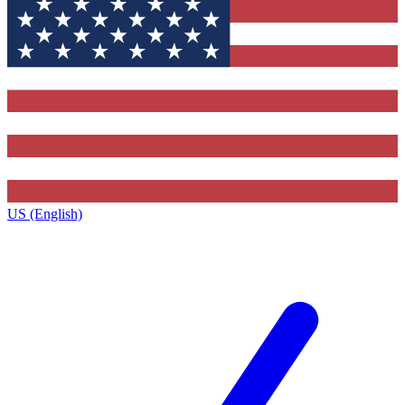
US (English)