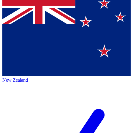
New Zealand