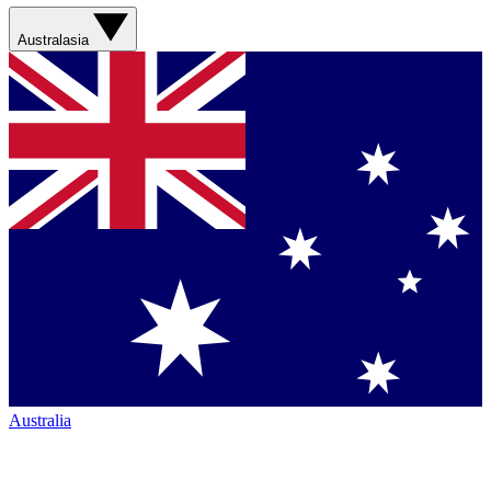
Australasia
Australia