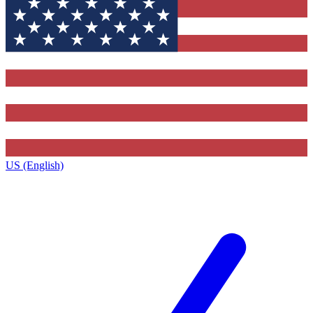
US (English)