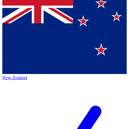
New Zealand