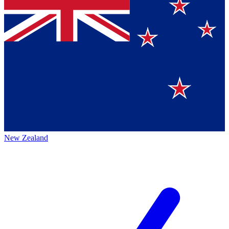
New Zealand