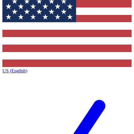
US (English)