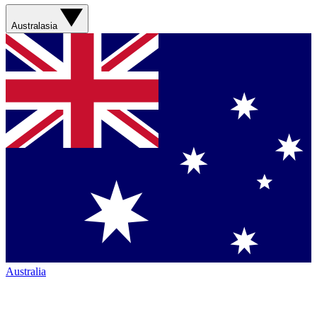
Australasia
Australia