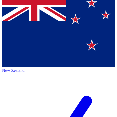
New Zealand