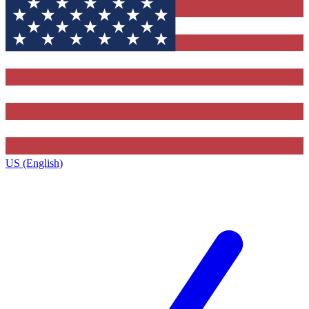
US (English)