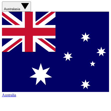
Australasia
Australia