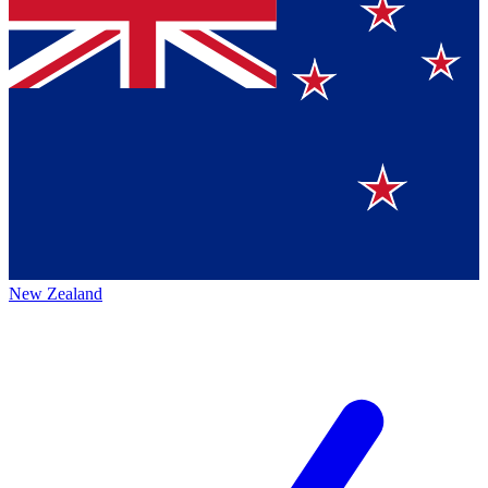
New Zealand