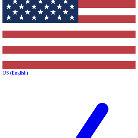
US (English)