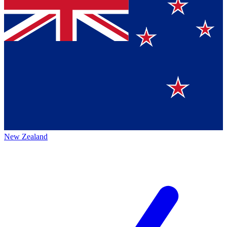
New Zealand