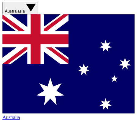
Australasia
Australia