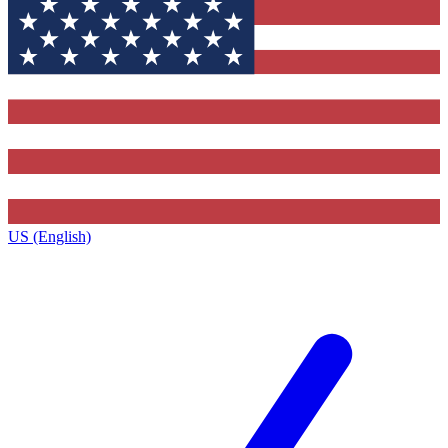
US (English)