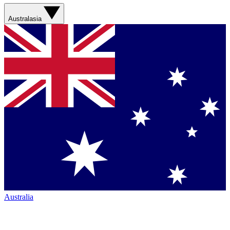
Australasia
Australia