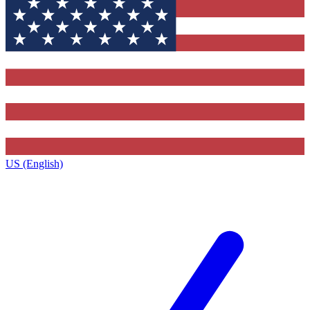
US (English)