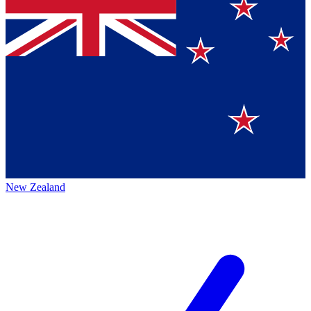
New Zealand