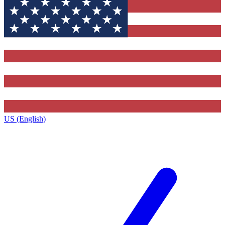
US (English)