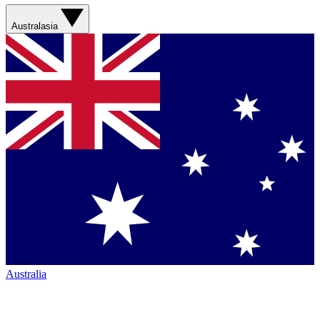
Australasia
Australia