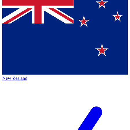
New Zealand