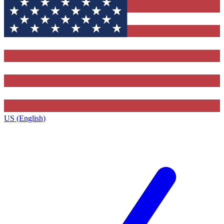
US (English)